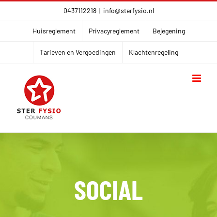
Ga
0437112218
|
info@sterfysio.nl
naar
Huisreglement
Privacyreglement
Bejegening
inhoud
Tarieven en Vergoedingen
Klachtenregeling
SOCIAL