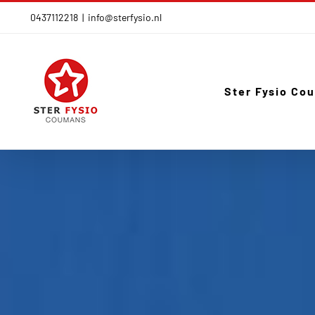
Ga
0437112218
|
info@sterfysio.nl
naar
inhoud
Ster Fysio Co